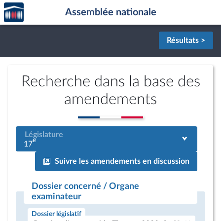
Accèder
Aller au contenu
Aller en bas de la page
Assemblée nationale
à la
page
d'accueil
Résultats >
Recherche dans la base des
amendements
Législature
e
17
Suivre les amendements en discussion
Dossier concerné / Organe
examinateur
Dossier législatif