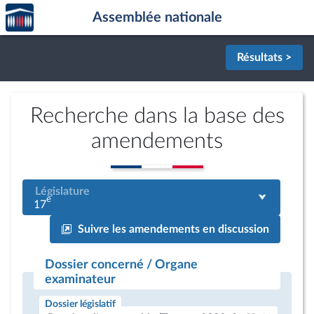
Accèder
Aller au contenu
Aller en bas de la page
Assemblée nationale
à la
page
d'accueil
Résultats >
Recherche dans la base des
amendements
Législature
e
17
Suivre les amendements en discussion
Dossier concerné / Organe
examinateur
Dossier législatif