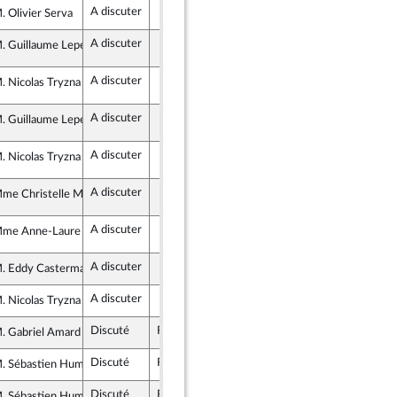
A discuter
. Olivier Serva
ertés, Indépendants, Outre-mer et Territoires
A discuter
 l'amendement n°75
. Guillaume Lepers
ite Républicaine
A discuter
 l'amendement n°76
. Nicolas Tryzna
ite Républicaine
A discuter
 l'amendement n°75
. Guillaume Lepers
ite Républicaine
A discuter
 l'amendement n°75
. Nicolas Tryzna
ite Républicaine
A discuter
 l'amendement n°75
me Christelle Minard
ite Républicaine
A discuter
 l'amendement n°97
me Anne-Laure Blin
ite Républicaine
A discuter
. Eddy Casterman
semblement National
A discuter
. Nicolas Tryzna
ite Républicaine
Discuté
Rejeté
4 février 2026
. Gabriel Amard
France insoumise - Nouveau Front Populaire
Discuté
Rejeté
4 février 2026
. Sébastien Humbert
semblement National
Discuté
Rejeté
4 février 2026
. Sébastien Humbert