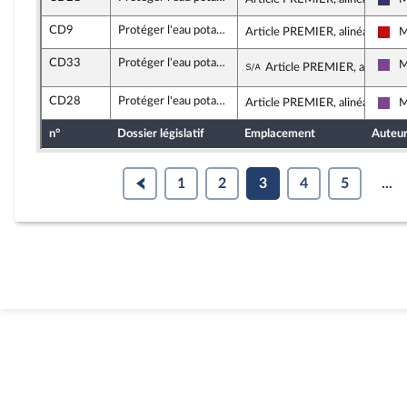
Ras
CD9
Protéger l'eau potable
Article PREMIER, alinéa 21
M
La 
CD33
Protéger l'eau potable
Sous-amendement de
M
Article PREMIER, alinéa 3
Ens
CD28
Protéger l'eau potable
Article PREMIER, alinéa 10
M
Ens
n°
Dossier législatif
Emplacement
Auteu
1
2
3
4
5
...