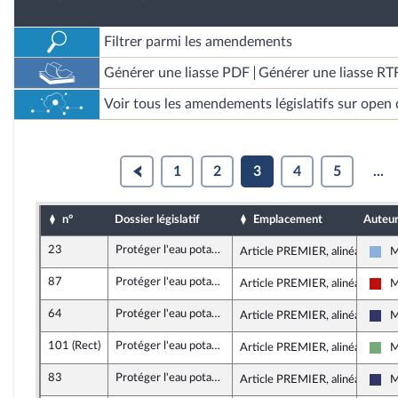
Filtrer parmi les amendements
Générer une liasse PDF
Générer une liasse RT
Voir tous les amendements législatifs sur open 
1
2
3
4
5
...
n°
Dossier législatif
Emplacement
Auteu
23
Protéger l'eau potable
Article PREMIER, alinéa 25
M
Dro
87
Protéger l'eau potable
Article PREMIER, alinéa 24
M
La 
64
Protéger l'eau potable
Article PREMIER, alinéa 25
M
Ras
101 (Rect)
Protéger l'eau potable
Article PREMIER, alinéa 24
M
Éco
83
Protéger l'eau potable
Article PREMIER, alinéa 24
M
Ras