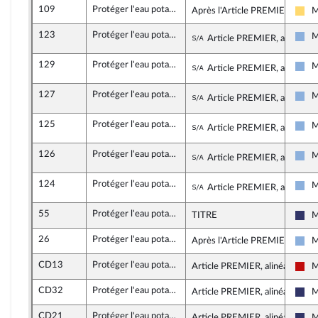
109
Protéger l'eau potable
Après l'Article PREMIER
M
Lib
123
Protéger l'eau potable
Sous-amendement de
M
Article PREMIER, alinéa 24
Dro
129
Protéger l'eau potable
Sous-amendement de
M
Article PREMIER, alinéa 24
Dro
127
Protéger l'eau potable
Sous-amendement de
M
Article PREMIER, alinéa 24
Dro
125
Protéger l'eau potable
Sous-amendement de
M
Article PREMIER, alinéa 24
Dro
126
Protéger l'eau potable
Sous-amendement de
M
Article PREMIER, alinéa 24
Dro
124
Protéger l'eau potable
Sous-amendement de
M
Article PREMIER, alinéa 25
Dro
55
Protéger l'eau potable
TITRE
M
Ras
26
Protéger l'eau potable
Après l'Article PREMIER
M
Dro
CD13
Protéger l'eau potable
Article PREMIER, alinéa 14
M
La 
CD32
Protéger l'eau potable
Article PREMIER, alinéa 14
M
Ras
CD21
Protéger l'eau potable
Article PREMIER, alinéa 14
M