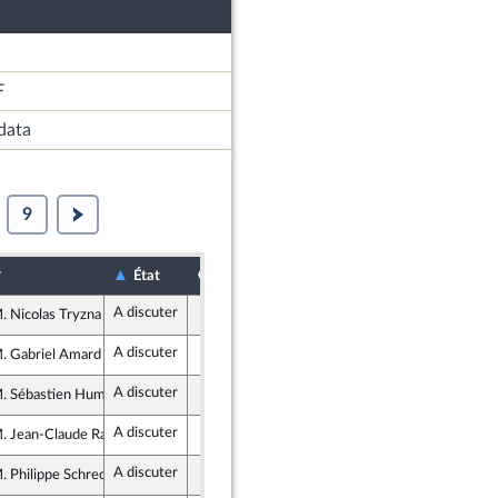
F
data
9
r
Sort
Date d'examen
Examiné par
État
A discuter
. Nicolas Tryzna
ite Républicaine
A discuter
. Gabriel Amard
France insoumise - Nouveau Front Populaire
A discuter
. Sébastien Humbert
semblement National
A discuter
. Jean-Claude Raux
logiste et Social
A discuter
. Philippe Schreck
semblement National