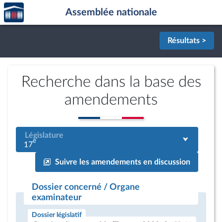
Accèder
Aller au contenu
Aller en bas de la page
Assemblée nationale
à la
page
d'accueil
Résultats >
Recherche dans la base des
amendements
Législature
e
17
Suivre les amendements en discussion
Dossier concerné / Organe
examinateur
Dossier législatif