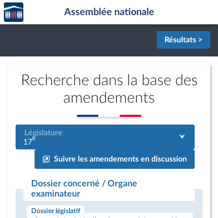
Accèder
Aller au contenu
Aller en bas de la page
Assemblée nationale
à la
page
d'accueil
Résultats >
Recherche dans la base des
amendements
Législature
e
17
Suivre les amendements en discussion
Dossier concerné / Organe
examinateur
Dossier législatif