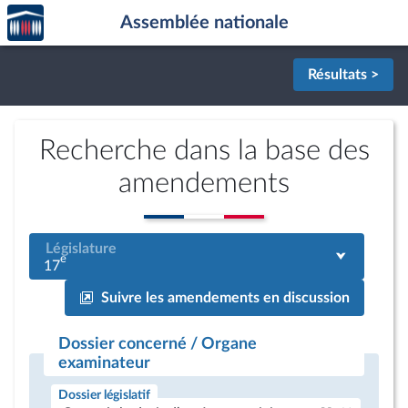
Accèder
Aller au contenu
Aller en bas de la page
Assemblée nationale
à la
page
d'accueil
Résultats >
Recherche dans la base des
amendements
Législature
e
17
Suivre les amendements en discussion
Dossier concerné / Organe
examinateur
Dossier législatif