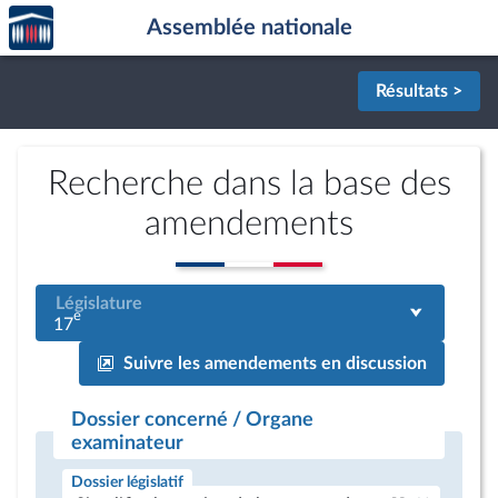
Accèder
Aller au contenu
Aller en bas de la page
Assemblée nationale
à la
page
d'accueil
Résultats >
Recherche dans la base des
amendements
Législature
e
17
Suivre les amendements en discussion
Dossier concerné / Organe
examinateur
Dossier législatif