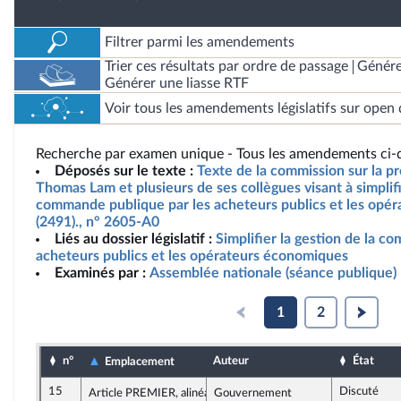
Filtrer parmi les amendements
Trier ces résultats par ordre de passage
Génére
Générer une liasse RTF
Voir tous les amendements législatifs sur open 
Recherche par examen unique - Tous les amendements ci-d
Déposés sur le texte :
Texte de la commission sur la pr
Thomas Lam et plusieurs de ses collègues visant à simplifi
commande publique par les acheteurs publics et les opé
(2491)., n° 2605-A0
Liés au dossier législatif :
Simplifier la gestion de la c
acheteurs publics et les opérateurs économiques
Examinés par :
Assemblée nationale (séance publique)
1
2
n°
Auteur
État
Emplacement
15
Discuté
Article PREMIER, alinéa 3
Gouvernement