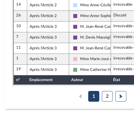
14
Irrecevable
Après l'Article 2
Mme Anne-Cécile Violland
Horizons & Indépendants
26
Discuté
Après l'Article 2
Mme Anne-Sophie Ronceret
Ensemble pour la République
10
Irrecevable
Après l'Article 3
M. Jean-René Cazeneuve
Ensemble pour la République
7
Irrecevable
Après l'Article 3
M. Denis Masséglia
Ensemble pour la République
11
Irrecevable
Après l'Article 3
M. Jean-René Cazeneuve
Ensemble pour la République
1
Irrecevable
Après l'Article 3
Mme Marie-José Allemand
Socialistes et apparentés
19
Irrecevable
Après l'Article 3
Mme Catherine Hervieu
Écologiste et Social
n°
Emplacement
Auteur
État
1
2