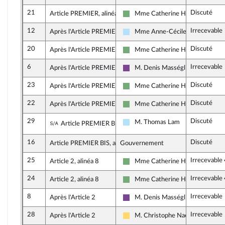
21
Discuté
Article PREMIER, alinéa 3
Mme Catherine Hervieu
Écologiste et Social
12
Irrecevable
Après l'Article PREMIER
Mme Anne-Cécile Violland
Horizons & Indépendants
20
Discuté
Après l'Article PREMIER
Mme Catherine Hervieu
Écologiste et Social
6
Irrecevable
Après l'Article PREMIER
M. Denis Masséglia
Ensemble pour la République
23
Discuté
Après l'Article PREMIER
Mme Catherine Hervieu
Écologiste et Social
22
Discuté
Après l'Article PREMIER
Mme Catherine Hervieu
Écologiste et Social
29
Discuté
Sous-amendement de l'amendement n°16
M. Thomas Lam
Article PREMIER BIS, alinéa 5
Horizons & Indépendants
16
Discuté
Article PREMIER BIS, alinéa 5
Gouvernement
25
Irrecevable
Article 2, alinéa 8
Mme Catherine Hervieu
Écologiste et Social
24
Irrecevable
Article 2, alinéa 8
Mme Catherine Hervieu
Écologiste et Social
8
Irrecevable
Après l'Article 2
M. Denis Masséglia
Ensemble pour la République
28
Irrecevable
Après l'Article 2
M. Christophe Naegelen
Libertés, Indépendants, Outre-mer