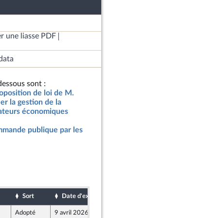
r une liasse PDF
data
essous sont :
oposition de loi de M.
er la gestion de la
rateurs économiques
ommande publique par les
Sort
Date d'examen
Date de dépôt
Adopté
9 avril 2026
4 avril 2026