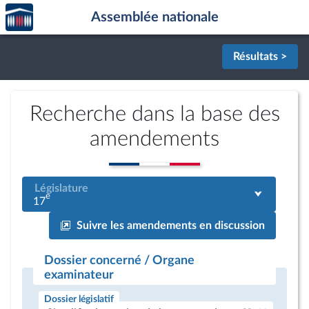
Accèder
Aller au contenu
Aller en bas de la page
Assemblée nationale
à la
page
d'accueil
Résultats >
Recherche dans la base des
amendements
Législature
e
17
Suivre les amendements en discussion
Dossier concerné / Organe
examinateur
Dossier législatif