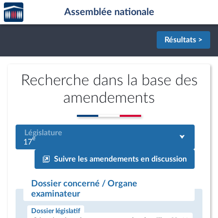
Accèder
Aller au contenu
Aller en bas de la page
Assemblée nationale
à la
page
d'accueil
Résultats >
Recherche dans la base des
amendements
Législature
e
17
Suivre les amendements en discussion
Dossier concerné / Organe
examinateur
Dossier législatif