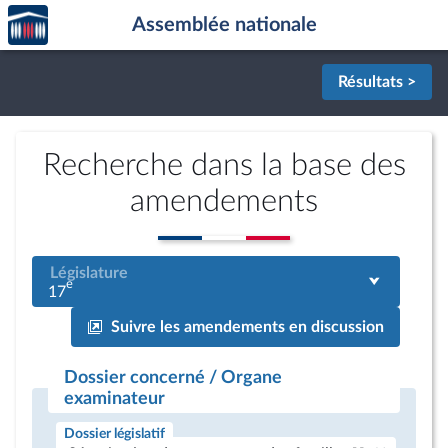
Accèder
Aller au contenu
Aller en bas de la page
Assemblée nationale
à la
page
d'accueil
Résultats >
Recherche dans la base des
amendements
Législature
e
17
Suivre les amendements en discussion
Dossier concerné / Organe
examinateur
Dossier législatif