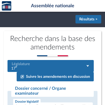
Accèder
Aller au contenu
Aller en bas de la page
Assemblée nationale
à la
page
d'accueil
Résultats >
Recherche dans la base des
amendements
Législature
e
17
Suivre les amendements en discussion
Dossier concerné / Organe
examinateur
Dossier législatif