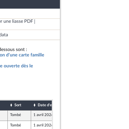
r une liasse PDF
data
essous sont :
ion d’une carte famille
le ouverte dès le
Sort
Date d'examen
Date de dépôt
Tombé
1 avril 2026
28 mars 2026
Tombé
1 avril 2026
28 mars 2026