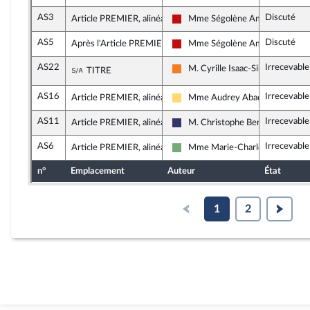
AS3
Discuté
Article PREMIER, alinéa 2
Mme Ségolène Amiot
La France insoumise - Nouveau F
AS5
Discuté
Après l'Article PREMIER
Mme Ségolène Amiot
La France insoumise - Nouveau F
AS22
Irrecevable
Sous-amendement de l'amendement n°AS1
M. Cyrille Isaac-Sibille
TITRE
Les Démocrates
AS16
Irrecevabl
Article PREMIER, alinéa 2
Mme Audrey Abadie-Amiel
Libertés, Indépendants, Outre-me
AS11
Irrecevabl
Article PREMIER, alinéa 2
M. Christophe Bentz
Rassemblement National
AS6
Irrecevabl
Article PREMIER, alinéa 2
Mme Marie-Charlotte Garin
Écologiste et Social
n°
Emplacement
Auteur
État
1
2