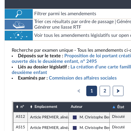
Filtrer parmi les amendements
Trier ces résultats par ordre de passage
Génére
Générer une liasse RTF
Voir tous les amendements législatifs sur open 
Recherche par examen unique - Tous les amendements ci-d
Déposés sur le texte :
Proposition de loi portant créat
ouverte dès le deuxième enfant, n° 2495
Liés au dossier législatif :
La création d’une carte famil
deuxième enfant
Examinés par :
Commission des affaires sociales
1
2
n°
Emplacement
Auteur
État
AS12
Discuté
Article PREMIER, alinéa 2
M. Christophe Bentz
Rassemblement National
AS15
Discuté
Article PREMIER, alinéa 2
M. Christophe Bentz
Rassemblement National