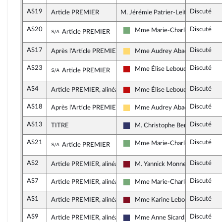
AS19
Discuté
Article PREMIER
M. Jérémie Patrier-Leitus, rapporte
AS20
Discuté
Sous-amendement de l'amendement n°AS1
Mme Marie-Charlotte Garin
Article PREMIER
Écologiste et Social
AS17
Discuté
Après l'Article PREMIER
Mme Audrey Abadie-Amiel
Libertés, Indépendants, Outre-me
AS23
Discuté
Sous-amendement de l'amendement n°AS1
Mme Élise Leboucher
Article PREMIER
La France insoumise - Nouveau F
AS4
Discuté
Article PREMIER, alinéa 2
Mme Élise Leboucher
La France insoumise - Nouveau F
AS18
Discuté
Après l'Article PREMIER
Mme Audrey Abadie-Amiel
Libertés, Indépendants, Outre-me
AS13
Discuté
TITRE
M. Christophe Bentz
Rassemblement National
AS21
Discuté
Sous-amendement de l'amendement n°AS1
Mme Marie-Charlotte Garin
Article PREMIER
Écologiste et Social
AS2
Discuté
Article PREMIER, alinéa 2
M. Yannick Monnet
Gauche Démocrate et Républica
AS7
Discuté
Article PREMIER, alinéa 2
Mme Marie-Charlotte Garin
Écologiste et Social
AS1
Discuté
Article PREMIER, alinéa 2
Mme Karine Lebon
Gauche Démocrate et Républica
AS9
Discuté
Article PREMIER, alinéa 2
Mme Anne Sicard
Rassemblement National