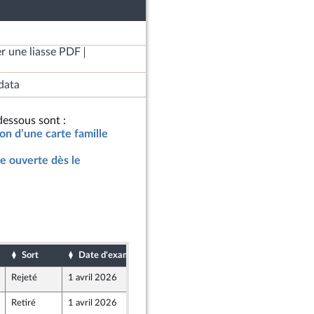
r une liasse PDF
data
essous sont :
ion d’une carte famille
le ouverte dès le
Sort
Date d'examen
Date de dépôt
Rejeté
1 avril 2026
28 mars 2026
r et Territoires
Retiré
1 avril 2026
28 mars 2026