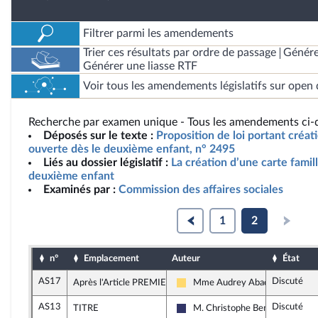
Filtrer parmi les amendements
Trier ces résultats par ordre de passage
Génére
Générer une liasse RTF
Voir tous les amendements législatifs sur open 
Recherche par examen unique - Tous les amendements ci-d
Déposés sur le texte :
Proposition de loi portant créat
ouverte dès le deuxième enfant, n° 2495
Liés au dossier législatif :
La création d’une carte famil
deuxième enfant
Examinés par :
Commission des affaires sociales
1
2
n°
Emplacement
Auteur
État
AS17
Discuté
Après l'Article PREMIER
Mme Audrey Abadie-Amiel
Libertés, Indépendants, Outre-me
AS13
Discuté
TITRE
M. Christophe Bentz
Rassemblement National