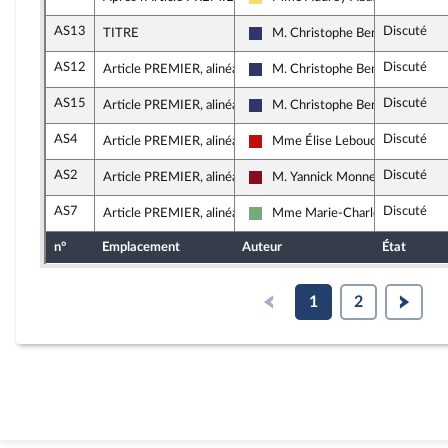
Libertés, Indépendants, Outre-me
AS13
Discuté
TITRE
M. Christophe Bentz
Rassemblement National
AS12
Discuté
Article PREMIER, alinéa 2
M. Christophe Bentz
Rassemblement National
AS15
Discuté
Article PREMIER, alinéa 2
M. Christophe Bentz
Rassemblement National
AS4
Discuté
Article PREMIER, alinéa 2
Mme Élise Leboucher
La France insoumise - Nouveau F
AS2
Discuté
Article PREMIER, alinéa 2
M. Yannick Monnet
Gauche Démocrate et Républica
AS7
Discuté
Article PREMIER, alinéa 2
Mme Marie-Charlotte Garin
Écologiste et Social
n°
Emplacement
Auteur
État
1
2