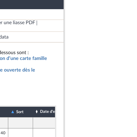
r une liasse PDF
data
essous sont :
ion d’une carte famille
le ouverte dès le
Date d'examen
Date de dépôt
Sort
28 mars 2026
e 40
28 mars 2026
r et Territoires