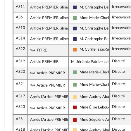
AS11
Irrecevabl
Article PREMIER, alinéa 2
M. Christophe Bentz
Rassemblement National
AS6
Irrecevabl
Article PREMIER, alinéa 2
Mme Marie-Charlotte Garin
Écologiste et Social
AS10
Irrecevabl
Article PREMIER, alinéa 2
M. Christophe Bentz
Rassemblement National
AS14
Irrecevabl
Article PREMIER, alinéa 2
M. Christophe Bentz
Rassemblement National
AS22
Irrecevable
Sous-amendement de l'amendement n°AS1
M. Cyrille Isaac-Sibille
TITRE
Les Démocrates
AS19
Discuté
Article PREMIER
M. Jérémie Patrier-Leitus, rapporte
AS20
Discuté
Sous-amendement de l'amendement n°AS1
Mme Marie-Charlotte Garin
Article PREMIER
Écologiste et Social
AS21
Discuté
Sous-amendement de l'amendement n°AS1
Mme Marie-Charlotte Garin
Article PREMIER
Écologiste et Social
AS17
Discuté
Après l'Article PREMIER
Mme Audrey Abadie-Amiel
Libertés, Indépendants, Outre-me
AS23
Discuté
Sous-amendement de l'amendement n°AS1
Mme Élise Leboucher
Article PREMIER
La France insoumise - Nouveau F
AS5
Discuté
Après l'Article PREMIER
Mme Ségolène Amiot
La France insoumise - Nouveau F
AS18
Discuté
Après l'Article PREMIER
Mme Audrey Abadie-Amiel