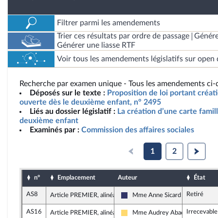
Filtrer parmi les amendements
Trier ces résultats par ordre de passage
Génére
Générer une liasse RTF
Voir tous les amendements législatifs sur open 
Recherche par examen unique - Tous les amendements ci-d
Déposés sur le texte :
Proposition de loi portant créat
ouverte dès le deuxième enfant, n° 2495
Liés au dossier législatif :
La création d’une carte famil
deuxième enfant
Examinés par :
Commission des affaires sociales
1
2
n°
Emplacement
Auteur
État
AS8
Retiré
Article PREMIER, alinéa 2
Mme Anne Sicard
Rassemblement National
AS16
Irrecevabl
Article PREMIER, alinéa 2
Mme Audrey Abadie-Amiel
Libertés, Indépendants, Outre-me