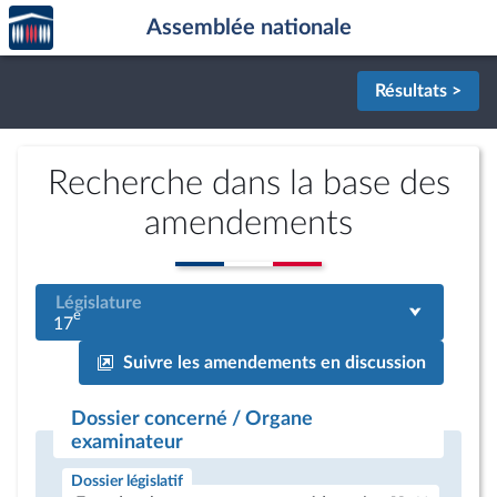
Accèder
Aller au contenu
Aller en bas de la page
Assemblée nationale
à la
page
d'accueil
Résultats >
Recherche dans la base des
amendements
Législature
e
17
Suivre les amendements en discussion
Dossier concerné / Organe
examinateur
Dossier législatif