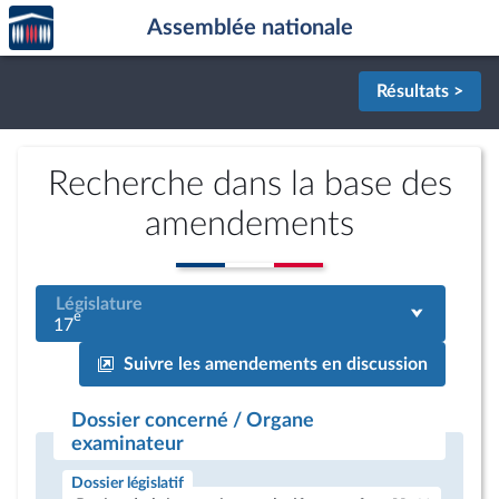
Accèder
Aller au contenu
Aller en bas de la page
Assemblée nationale
à la
page
d'accueil
Résultats >
Recherche dans la base des
amendements
Législature
e
17
Suivre les amendements en discussion
Dossier concerné / Organe
examinateur
Dossier législatif