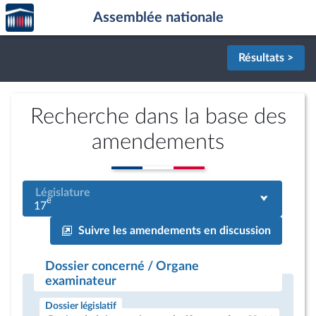
Accèder
Aller au contenu
Aller en bas de la page
Assemblée nationale
à la
page
d'accueil
Résultats >
Recherche dans la base des
amendements
Législature
e
17
Suivre les amendements en discussion
Dossier concerné / Organe
examinateur
Dossier législatif