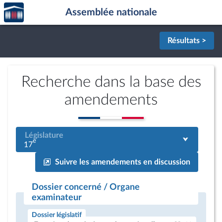
Accèder
Aller au contenu
Aller en bas de la page
Assemblée nationale
à la
page
d'accueil
Résultats >
Recherche dans la base des
amendements
Législature
e
17
Suivre les amendements en discussion
Dossier concerné / Organe
examinateur
Dossier législatif