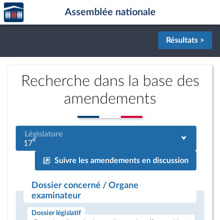
Accèder
Aller au contenu
Aller en bas de la page
Assemblée nationale
à la
page
d'accueil
Résultats >
Recherche dans la base des
amendements
Législature
e
17
Suivre les amendements en discussion
Dossier concerné / Organe
examinateur
Dossier législatif