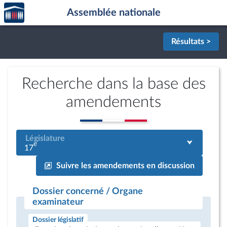
Accèder
Aller au contenu
Aller en bas de la page
Assemblée nationale
à la
page
d'accueil
Résultats >
Recherche dans la base des
amendements
Législature
e
17
Suivre les amendements en discussion
Dossier concerné / Organe
examinateur
Dossier législatif