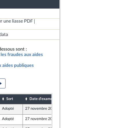
r une liasse PDF
data
essous sont :
 les fraudes aux aides
x aides publiques
Sort
Date d'examen
Date de dépôt
Adopté
27 novembre 2024
25 novembre 2024
Adopté
27 novembre 2024
25 novembre 2024