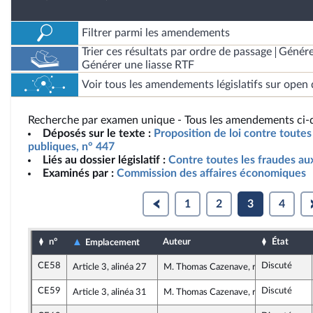
Filtrer parmi les amendements
Trier ces résultats par ordre de passage
Génére
Générer une liasse RTF
Voir tous les amendements législatifs sur open 
Recherche par examen unique - Tous les amendements ci-d
Déposés sur le texte :
Proposition de loi contre toutes
publiques, n° 447
Liés au dossier législatif :
Contre toutes les fraudes au
Examinés par :
Commission des affaires économiques
1
2
3
4
n°
Auteur
État
Emplacement
CE58
Discuté
Article 3, alinéa 27
M. Thomas Cazenave, rapporteur
CE59
Discuté
Article 3, alinéa 31
M. Thomas Cazenave, rapporteur