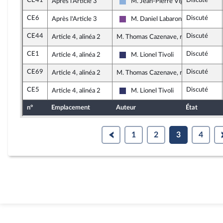
CE41
Discuté
Après l'Article 3
M. Jean-Pierre Vigier
Droite Républicaine
CE6
Discuté
Après l'Article 3
M. Daniel Labaronne
Ensemble pour la République
CE44
Discuté
Article 4, alinéa 2
M. Thomas Cazenave, rapporteur
CE1
Discuté
Article 4, alinéa 2
M. Lionel Tivoli
Rassemblement National
CE69
Discuté
Article 4, alinéa 2
M. Thomas Cazenave, rapporteur
CE5
Discuté
Article 4, alinéa 2
M. Lionel Tivoli
Rassemblement National
n°
Emplacement
Auteur
État
1
2
3
4