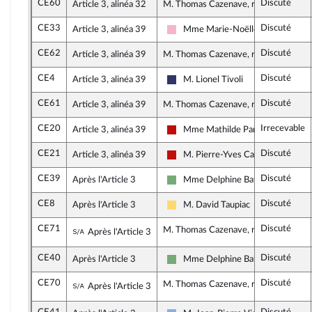
CE60
Discuté
Article 3, alinéa 32
M. Thomas Cazenave, rapporteur
CE33
Discuté
Article 3, alinéa 39
Mme Marie-Noëlle Battistel
Socialistes et apparentés
CE62
Discuté
Article 3, alinéa 39
M. Thomas Cazenave, rapporteur
CE4
Discuté
Article 3, alinéa 39
M. Lionel Tivoli
Rassemblement National
CE61
Discuté
Article 3, alinéa 39
M. Thomas Cazenave, rapporteur
CE20
Irrecevable
Article 3, alinéa 39
Mme Mathilde Panot
La France insoumise - Nouveau Fro
CE21
Discuté
Article 3, alinéa 39
M. Pierre-Yves Cadalen
La France insoumise - Nouveau Fro
CE39
Discuté
Après l'Article 3
Mme Delphine Batho
Écologiste et Social
CE8
Discuté
Après l'Article 3
M. David Taupiac
Libertés, Indépendants, Outre-mer 
CE71
Discuté
Sous-amendement de l'amendement n°CE4
M. Thomas Cazenave, rapporteur
Après l'Article 3
CE40
Discuté
Après l'Article 3
Mme Delphine Batho
Écologiste et Social
CE70
Discuté
Sous-amendement de l'amendement n°CE8
M. Thomas Cazenave, rapporteur
Après l'Article 3