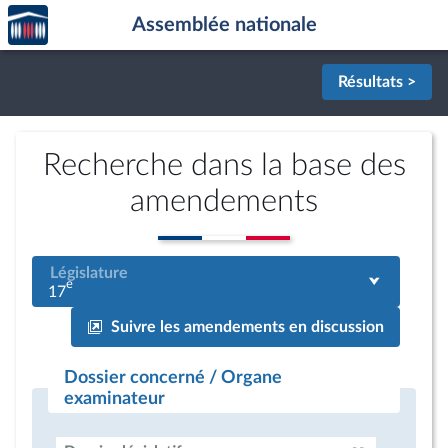
Accèder
Aller au contenu
Aller en bas de la page
Assemblée nationale
à la
page
d'accueil
Résultats >
Recherche dans la base des
amendements
Législature
e
17
Suivre les amendements en discussion
Dossier concerné / Organe
examinateur