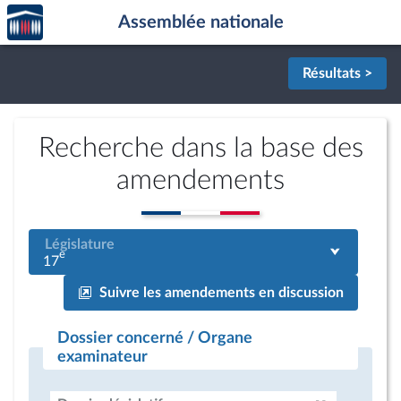
Accèder
Aller au contenu
Aller en bas de la page
Assemblée nationale
à la
page
d'accueil
Résultats >
Recherche dans la base des
amendements
Législature
e
17
Suivre les amendements en discussion
Dossier concerné / Organe
examinateur