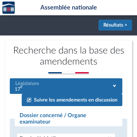
Accèder
Aller au contenu
Aller en bas de la page
Assemblée nationale
à la
page
d'accueil
Résultats >
Recherche dans la base des
amendements
Législature
e
17
Suivre les amendements en discussion
Dossier concerné / Organe
examinateur