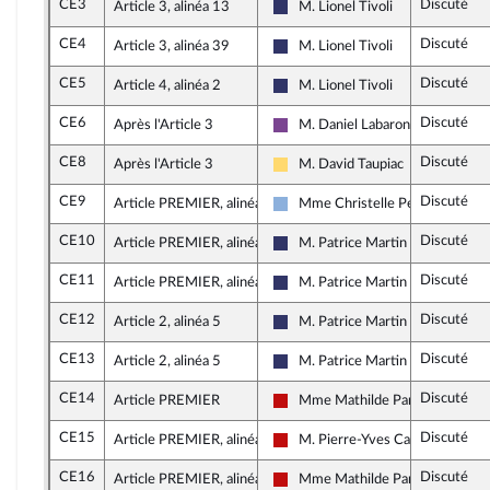
CE3
Discuté
Article 3, alinéa 13
M. Lionel Tivoli
Rassemblement National
CE4
Discuté
Article 3, alinéa 39
M. Lionel Tivoli
Rassemblement National
CE5
Discuté
Article 4, alinéa 2
M. Lionel Tivoli
Rassemblement National
CE6
Discuté
Après l'Article 3
M. Daniel Labaronne
Ensemble pour la République
CE8
Discuté
Après l'Article 3
M. David Taupiac
Libertés, Indépendants, Outre-me
CE9
Discuté
Article PREMIER, alinéa 3
Mme Christelle Petex
Droite Républicaine
CE10
Discuté
Article PREMIER, alinéa 2
M. Patrice Martin
Rassemblement National
CE11
Discuté
Article PREMIER, alinéa 2
M. Patrice Martin
Rassemblement National
CE12
Discuté
Article 2, alinéa 5
M. Patrice Martin
Rassemblement National
CE13
Discuté
Article 2, alinéa 5
M. Patrice Martin
Rassemblement National
CE14
Discuté
Article PREMIER
Mme Mathilde Panot
La France insoumise - Nouveau F
CE15
Discuté
Article PREMIER, alinéa 2
M. Pierre-Yves Cadalen
La France insoumise - Nouveau F
CE16
Discuté
Article PREMIER, alinéa 2
Mme Mathilde Panot
La France insoumise - Nouveau F