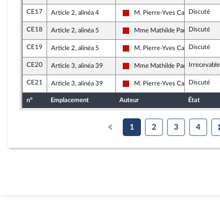
CE17
Discuté
Article 2, alinéa 4
M. Pierre-Yves Cadalen
La France insoumise - Nouveau F
CE18
Discuté
Article 2, alinéa 5
Mme Mathilde Panot
La France insoumise - Nouveau F
CE19
Discuté
Article 2, alinéa 5
M. Pierre-Yves Cadalen
La France insoumise - Nouveau F
CE20
Irrecevable
Article 3, alinéa 39
Mme Mathilde Panot
La France insoumise - Nouveau F
CE21
Discuté
Article 3, alinéa 39
M. Pierre-Yves Cadalen
La France insoumise - Nouveau F
n°
Emplacement
Auteur
État
1
2
3
4