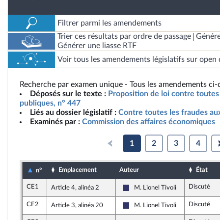
Filtrer parmi les amendements
Trier ces résultats par ordre de passage
Génére
Générer une liasse RTF
Voir tous les amendements législatifs sur open 
Recherche par examen unique - Tous les amendements ci-d
Déposés sur le texte :
Proposition de loi contre toutes
publiques, n° 447
Liés au dossier législatif :
Contre toutes les fraudes au
Examinés par :
Commission des affaires économiques
1
2
3
4
Emplacement
Auteur
État
n°
CE1
Discuté
Article 4, alinéa 2
M. Lionel Tivoli
Rassemblement National
CE2
Discuté
Article 3, alinéa 20
M. Lionel Tivoli
Rassemblement National