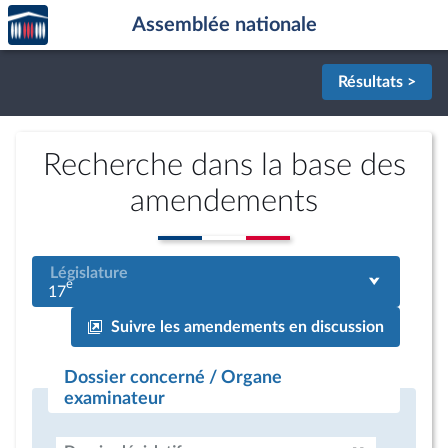
Accèder
Aller au contenu
Aller en bas de la page
Assemblée nationale
à la
page
d'accueil
Résultats >
Recherche dans la base des
amendements
Législature
e
17
Suivre les amendements en discussion
Dossier concerné / Organe
examinateur