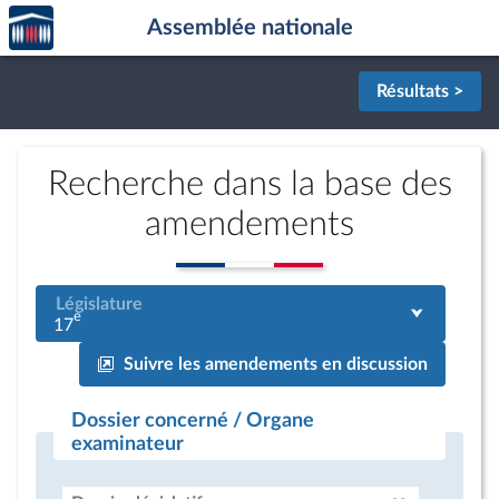
Accèder
Aller au contenu
Aller en bas de la page
Assemblée nationale
à la
page
d'accueil
Résultats >
Recherche dans la base des
amendements
Législature
e
17
Suivre les amendements en discussion
Dossier concerné / Organe
examinateur