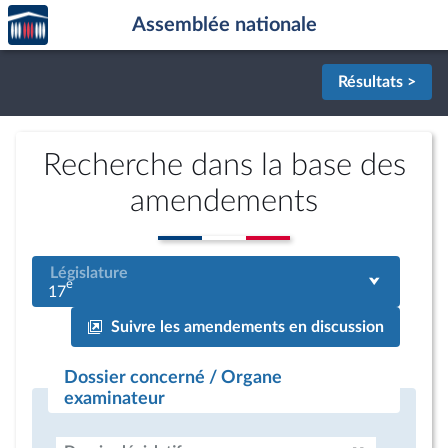
Accèder
Aller au contenu
Aller en bas de la page
Assemblée nationale
à la
page
d'accueil
Résultats >
Recherche dans la base des
amendements
Législature
e
17
Suivre les amendements en discussion
Dossier concerné / Organe
examinateur