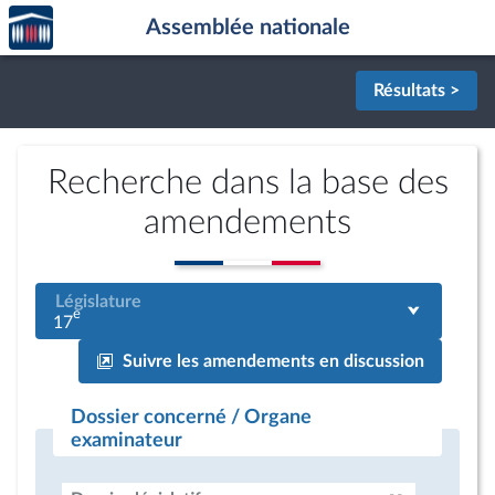
Accèder
Aller au contenu
Aller en bas de la page
Assemblée nationale
à la
page
d'accueil
Résultats >
Recherche dans la base des
amendements
Législature
e
17
Suivre les amendements en discussion
Dossier concerné / Organe
examinateur