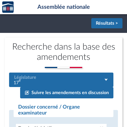
Accèder
Aller au contenu
Aller en bas de la page
Assemblée nationale
à la
page
d'accueil
Résultats >
Recherche dans la base des
amendements
Législature
e
17
Suivre les amendements en discussion
Dossier concerné / Organe
examinateur