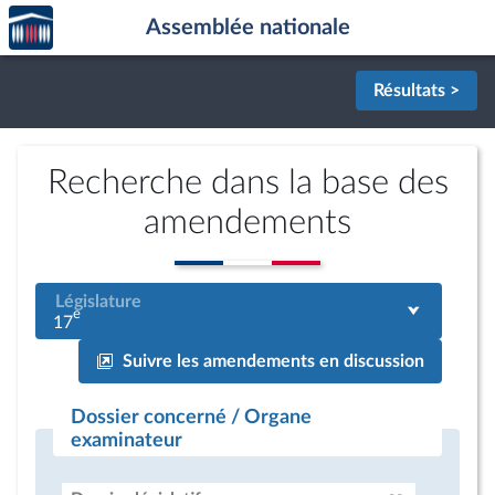
Accèder
Aller au contenu
Aller en bas de la page
Assemblée nationale
à la
page
d'accueil
Résultats >
Recherche dans la base des
amendements
Législature
e
17
Suivre les amendements en discussion
Dossier concerné / Organe
examinateur