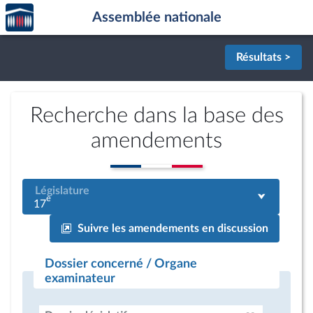
Accèder
Aller au contenu
Aller en bas de la page
Assemblée nationale
à la
page
d'accueil
Résultats >
Recherche dans la base des
amendements
Législature
e
17
Suivre les amendements en discussion
Dossier concerné / Organe
examinateur