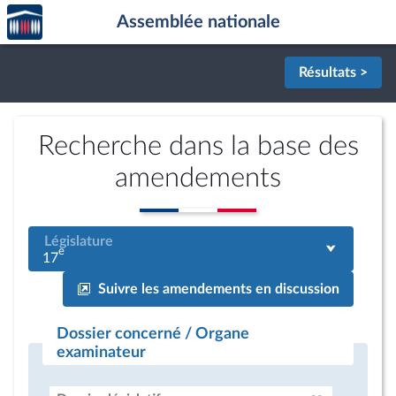
Accèder
Aller au contenu
Aller en bas de la page
Assemblée nationale
à la
page
d'accueil
Résultats >
Recherche dans la base des
amendements
Législature
e
17
Suivre les amendements en discussion
Dossier concerné / Organe
examinateur