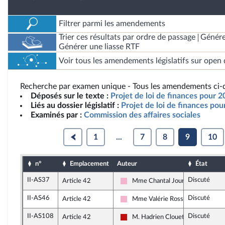
Filtrer parmi les amendements
Trier ces résultats par ordre de passage
Génére
Générer une liasse RTF
Voir tous les amendements législatifs sur open 
Recherche par examen unique - Tous les amendements ci-d
Déposés sur le texte :
Projet de loi de finances pour 2
Liés au dossier législatif :
Projet de loi de finances po
Examinés par :
Commission des affaires sociales
1
...
7
8
9
10
n°
Emplacement
Auteur
État
II-AS37
Discuté
Article 42
Mme Chantal Jourdan
Socialistes et apparentés
II-AS46
Discuté
Article 42
Mme Valérie Rossi
Socialistes et apparentés
II-AS108
Discuté
Article 42
M. Hadrien Clouet
La France insoumise - Nouveau Fro