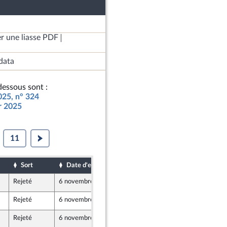
r une liasse PDF
data
essous sont :
025, n° 324
ur 2025
11
Sort
Date d'examen
Date de dépôt
Rejeté
6 novembre 2024
26 octobre 2024
Rejeté
6 novembre 2024
27 octobre 2024
Rejeté
6 novembre 2024
31 octobre 2024
nt Populaire