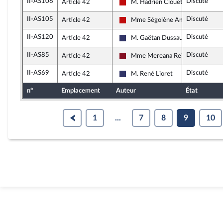
II-AS106
Discuté
Article 42
M. Hadrien Clouet
La France insoumise - Nouveau Fro
II-AS105
Discuté
Article 42
Mme Ségolène Amiot
La France insoumise - Nouveau Fro
II-AS120
Discuté
Article 42
M. Gaëtan Dussausaye
Rassemblement National
II-AS85
Discuté
Article 42
Mme Mereana Reid Arbelot
Gauche Démocrate et Républicain
II-AS69
Discuté
Article 42
M. René Lioret
Rassemblement National
n°
Emplacement
Auteur
État
1
...
7
8
9
10