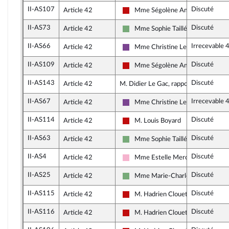
II-AS107
Discuté
Article 42
Mme Ségolène Amiot
La France insoumise - Nouveau Fro
II-AS73
Discuté
Article 42
Mme Sophie Taillé-Polian
Écologiste et Social
II-AS66
Irrecevable 
Article 42
Mme Christine Le Nabour
Ensemble pour la République
II-AS109
Discuté
Article 42
Mme Ségolène Amiot
La France insoumise - Nouveau Fro
II-AS143
Discuté
Article 42
M. Didier Le Gac, rapporteur
II-AS67
Irrecevable 
Article 42
Mme Christine Le Nabour
Ensemble pour la République
II-AS114
Discuté
Article 42
M. Louis Boyard
La France insoumise - Nouveau Fro
II-AS63
Discuté
Article 42
Mme Sophie Taillé-Polian
Écologiste et Social
II-AS4
Discuté
Article 42
Mme Estelle Mercier
Socialistes et apparentés
II-AS25
Discuté
Article 42
Mme Marie-Charlotte Garin
Écologiste et Social
II-AS115
Discuté
Article 42
M. Hadrien Clouet
La France insoumise - Nouveau Fro
II-AS116
Discuté
Article 42
M. Hadrien Clouet
La France insoumise - Nouveau Fro