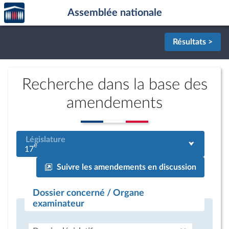
Accèder
Aller au contenu
Aller en bas de la page
Assemblée nationale
à la
page
d'accueil
Résultats >
Recherche dans la base des
amendements
Législature
e
17
Suivre les amendements en discussion
Dossier concerné / Organe
examinateur