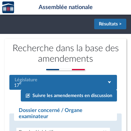
Accèder
Aller au contenu
Aller en bas de la page
Assemblée nationale
à la
page
d'accueil
Résultats >
Recherche dans la base des
amendements
Législature
e
17
Suivre les amendements en discussion
Dossier concerné / Organe
examinateur