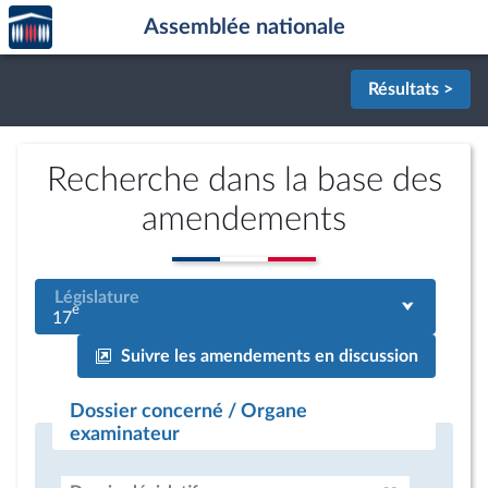
Accèder
Aller au contenu
Aller en bas de la page
Assemblée nationale
à la
page
d'accueil
Résultats >
Recherche dans la base des
amendements
Législature
e
17
Suivre les amendements en discussion
Dossier concerné / Organe
examinateur