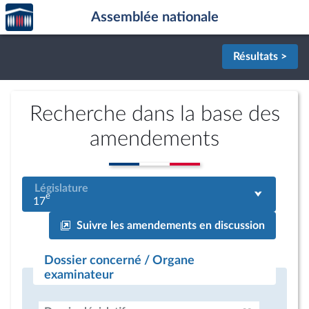
Accèder
Aller au contenu
Aller en bas de la page
Assemblée nationale
à la
page
d'accueil
Résultats >
Recherche dans la base des
amendements
Législature
e
17
Suivre les amendements en discussion
Dossier concerné / Organe
examinateur