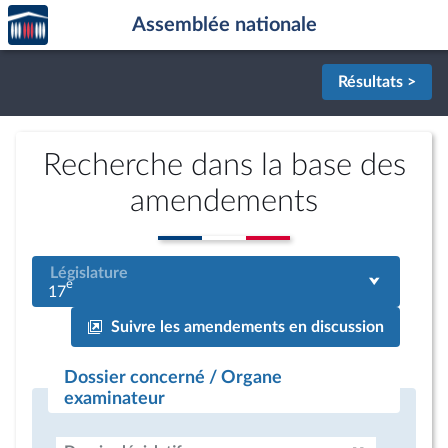
Accèder
Aller au contenu
Aller en bas de la page
Assemblée nationale
à la
page
d'accueil
Résultats >
Recherche dans la base des
amendements
Législature
e
17
Suivre les amendements en discussion
Dossier concerné / Organe
examinateur