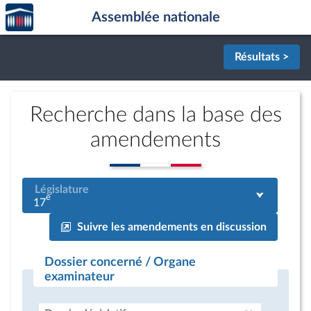
Accèder
Aller au contenu
Aller en bas de la page
Assemblée nationale
à la
page
d'accueil
Résultats >
Recherche dans la base des
amendements
Législature
e
17
Suivre les amendements en discussion
Dossier concerné / Organe
examinateur