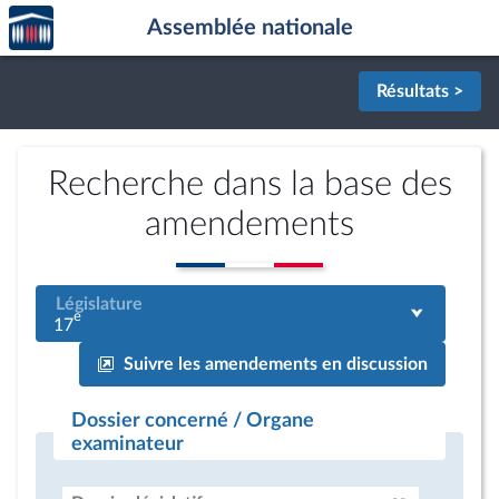
Accèder
Aller au contenu
Aller en bas de la page
Assemblée nationale
à la
page
d'accueil
Résultats >
Recherche dans la base des
amendements
Législature
e
17
Suivre les amendements en discussion
Dossier concerné / Organe
examinateur