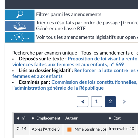
Filtrer parmi les amendements
Trier ces résultats par ordre de passage
Génére
Générer une liasse RTF
Voir tous les amendements législatifs sur open 
Recherche par examen unique - Tous les amendements ci-d
Déposés sur le texte :
Proposition de loi visant à renfo
violences faites aux femmes et aux enfants, n° 669
Liés au dossier législatif :
Renforcer la lutte contre les 
femmes et aux enfants
Examinés par :
Commission des lois constitutionnelles, 
l'administration générale de la République
1
2
n°
Emplacement
Auteur
État
CL14
Irrecevable 40
Après l'Article 3
Mme Sandrine Josso
Les Démocrates