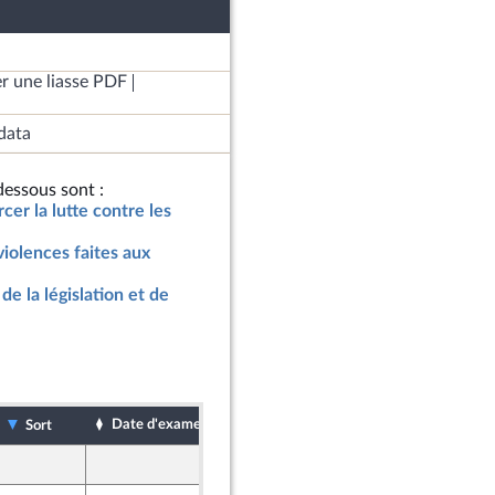
r une liasse PDF
data
essous sont :
rcer la lutte contre les
violences faites aux
de la législation et de
Date d'examen
Date de dépôt
Sort
17 janvier 2025