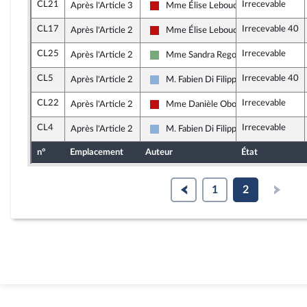
CL21
Irrecevable
Après l'Article 3
Mme Élise Leboucher
La France insoumise - Nouveau Front 
CL17
Irrecevable 40
Après l'Article 2
Mme Élise Leboucher
La France insoumise - Nouveau Front 
CL25
Irrecevable
Après l'Article 2
Mme Sandra Regol
Écologiste et Social
CL5
Irrecevable 40
Après l'Article 2
M. Fabien Di Filippo
Droite Républicaine
CL22
Irrecevable
Après l'Article 2
Mme Danièle Obono
La France insoumise - Nouveau Front 
CL4
Irrecevable
Après l'Article 2
M. Fabien Di Filippo
Droite Républicaine
n°
Emplacement
Auteur
État
1
2