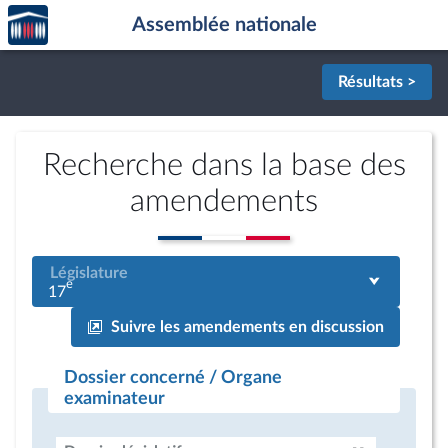
Accèder
Aller au contenu
Aller en bas de la page
Assemblée nationale
à la
page
d'accueil
Résultats >
Recherche dans la base des
amendements
Législature
e
17
Suivre les amendements en discussion
Dossier concerné / Organe
examinateur