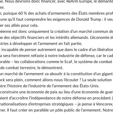
nne. Nous devrions donc financer, avec ReArm Europe, le démant
se.
e, puisque 60 % des achats d’armements des États membres profit
aune qu’il faut comprendre les exigences de Donald Trump : il veu
er ses alliés pour cela.
ropéenne est donc uniquement la création d’un marché commun de
 des objectifs financiers et les intérêts allemands. L’économie de 
stries à développer et l’armement en fait partie.
ncapable de penser autrement que dans le cadre d’un libéralism
a sera forcément néfaste à notre industrie de défense, car le ca
rable –⁠ les collaborations comme le Scaf, le système de combat 
de combat terrestre, le démontrent.
d’un marché de l’armement va aboutir à la constitution d’un gigan
ock sera plein, comment allons-nous l’écouler ? La seule solutio
tre l’histoire de l’industrie de l’armement des États-Unis.
à construire une économie de paix au lieu d’une économie de guer
raient d’accroître l’indépendance de notre défense en procédant à
nationalisations d’entreprises stratégiques –⁠ je pense à Vencor
r. Il faut créer en parallèle un pôle public de l’armement. Notr