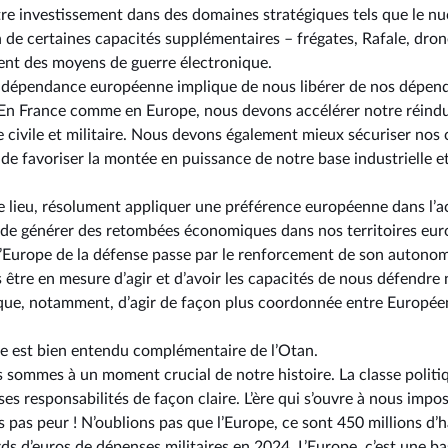
re investissement dans des domaines stratégiques tels que le nuclé
n de certaines capacités supplémentaires –⁠ frégates, Rafale, drones
ent des moyens de guerre électronique.
’indépendance européenne implique de nous libérer de nos dépen
 En France comme en Europe, nous devons accélérer notre réindust
e civile et militaire. Nous devons également mieux sécuriser nos
de favoriser la montée en puissance de notre base industrielle e
e lieu, résolument appliquer une préférence européenne dans l’
a de générer des retombées économiques dans nos territoires eu
 l’Europe de la défense passe par le renforcement de son autonom
être en mesure d’agir et d’avoir les capacités de nous défendr
ique, notamment, d’agir de façon plus coordonnée entre Européens
se est bien entendu complémentaire de l’Otan.
 sommes à un moment crucial de notre histoire. La classe politiq
s responsabilités de façon claire. L’ère qui s’ouvre à nous impos
ns pas peur ! N’oublions pas que l’Europe, ce sont 450 millions d’
rds d’euros de dépenses militaires en 2024. L’Europe, c’est une bas