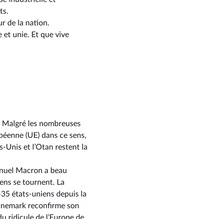
ts.
r de la nation.
 et unie. Et que vive
. Malgré les nombreuses
péenne (UE) dans ce sens,
-Unis et l’Otan restent la
anuel Macron a beau
éens se tournent. La
35 états-uniens depuis la
Danemark reconfirme son
u ridicule de l’Europe de