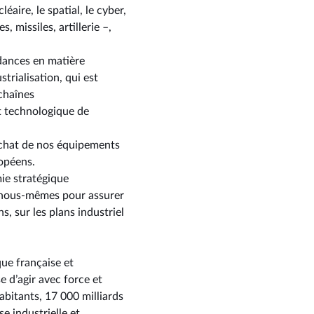
aire, le spatial, le cyber,
, missiles, artillerie –,
dances en matière
rialisation, qui est
 chaînes
t technologique de
achat de nos équipements
ropéens.
ie stratégique
e nous-mêmes pour assurer
, sur les plans industriel
ue française et
e d’agir avec force et
habitants, 17 000 milliards
e industrielle et