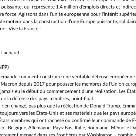
uissante, qui représente 1,4 million d’emplois directs et indirec
e force. Agissons dans l’unité européenne pour l’intérêt supérieu
le moteur dans la construction d’une Europe puissante, solidaire
ue ! Vive la France !
n Lachaud.
NFP)
demande comment construire une véritable défense européenne
t Macron depuis 2017 pour pousser les membres de l’Union euro
a jamais eu le début du commencement d’une réalisation. Les États
 de la défense des pays membres, point final.
 a rien changé, pas plus que la réélection de Donald Trump. Emm
t toujours vers les États-Unis et ses matériels que les pays europ
s États membres qui ont racheté ou confirmé leur commande de F-
mp : Belgique, Allemagne, Pays-Bas, Italie, Roumanie. Même le 
directement menacé dans ses frontières par Washington –⁠ comble d