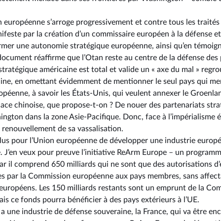
n européenne s’arroge progressivement et contre tous les trait
nifeste par la création d’un commissaire européen à la défense et
firmer une autonomie stratégique européenne, ainsi qu’en témoigne
document réaffirme que l’Otan reste au centre de la défense de
 stratégique américaine est total et valide un « axe du mal » regro
ine, en omettant évidemment de mentionner le seul pays qui mena
ropéenne, à savoir les États-Unis, qui veulent annexer le Groenla
ace chinoise, que propose-t-on ? De nouer des partenariats stra
ington dans la zone Asie-Pacifique. Donc, face à l’impérialisme é
renouvellement de sa vassalisation.
 plus pour l’Union européenne de développer une industrie europ
. J’en veux pour preuve l’initiative ReArm Europe –⁠ un programme
car il comprend 650 milliards qui ne sont que des autorisations 
s par la Commission européenne aux pays membres, sans affecta
ropéens. Les 150 milliards restants sont un emprunt de la Comm
is ce fonds pourra bénéficier à des pays extérieurs à l’UE.
ui a une industrie de défense souveraine, la France, qui va être e