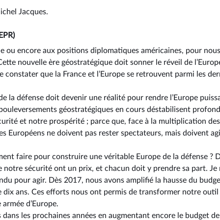
ichel Jacques.
EPR)
ne ou encore aux positions diplomatiques américaines, pour nous
 Cette nouvelle ère géostratégique doit sonner le réveil de l’Eur
de constater que la France et l’Europe se retrouvent parmi les de
 de la défense doit devenir une réalité pour rendre l’Europe puis
 bouleversements géostratégiques en cours déstabilisent profo
urité et notre prospérité ; parce que, face à la multiplication d
les Européens ne doivent pas rester spectateurs, mais doivent ag
ent faire pour construire une véritable Europe de la défense ? 
notre sécurité ont un prix, et chacun doit y prendre sa part. Je
endu pour agir. Dès 2017, nous avons amplifié la hausse du budge
 dix ans. Ces efforts nous ont permis de transformer notre outil 
e armée d’Europe.
is dans les prochaines années en augmentant encore le budget de