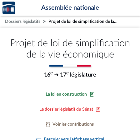
Accèder
Aller au contenu
Aller en bas de la page
Assemblée nationale
à la
page
Dossiers législatifs
Projet de loi de simplification de la vie économique
d'accueil
Projet de loi de simplification
de la vie économique
e
e
16
➜ 17
législature
La loi en construction
Le dossier législatif du Sénat
Voir les contributions
Basculer vers l'affichage vertical