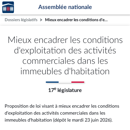
Accèder
Aller au contenu
Aller en bas de la page
Assemblée nationale
à la
page
Dossiers législatifs
Mieux encadrer les conditions d'exploitation des activités commerciales dans les immeubles d'habitation
d'accueil
Mieux encadrer les conditions
d'exploitation des activités
commerciales dans les
immeubles d'habitation
e
17
législature
Proposition de loi visant à mieux encadrer les conditions
d'exploitation des activités commerciales dans les
immeubles d'habitation (dépôt le mardi 23 juin 2026).