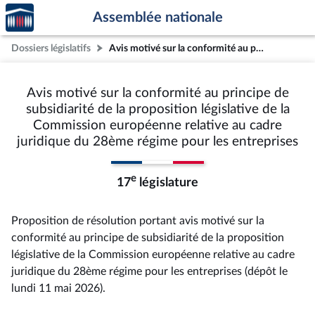
Accèder
Aller au contenu
Aller en bas de la page
Assemblée nationale
à la
page
Dossiers législatifs
Avis motivé sur la conformité au principe de subsidiarité de la proposition législative de la Commission européenne relative au cadre juridique du 28ème régime pour les entreprises
d'accueil
Avis motivé sur la conformité au principe de
subsidiarité de la proposition législative de la
Commission européenne relative au cadre
juridique du 28ème régime pour les entreprises
e
17
législature
Proposition de résolution portant avis motivé sur la
conformité au principe de subsidiarité de la proposition
législative de la Commission européenne relative au cadre
juridique du 28ème régime pour les entreprises (dépôt le
lundi 11 mai 2026).