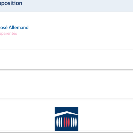
oposition
osé Allemand
apparentés