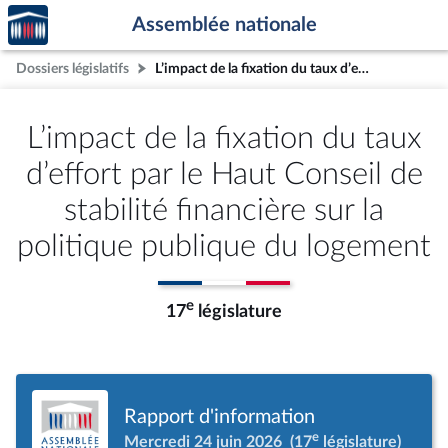
Accèder
Aller au contenu
Aller en bas de la page
Assemblée nationale
à la
page
Dossiers législatifs
L’impact de la fixation du taux d’effort par le Haut Conseil de stabilité financière sur la politique publique du logement
d'accueil
L’impact de la fixation du taux
d’effort par le Haut Conseil de
stabilité financière sur la
politique publique du logement
e
17
législature
Rapport d'information
e
Mercredi 24 juin 2026
(17
législature)